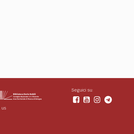
Seguici su:
 us