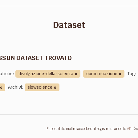
Dataset
SSUN DATASET TROVATO
atiche:
divulgazione-della-scienza
comunicazione
Tag:
Archivi:
slowscience
E' possibile inoltre accedere al registro usando le
API
(v