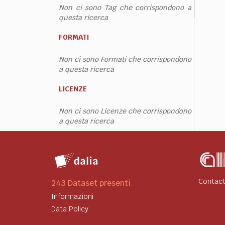
Non ci sono Tag che corrispondono a
questa ricerca
FORMATI
Non ci sono Formati che corrispondono
a questa ricerca
LICENZE
Non ci sono Licenze che corrispondono
a questa ricerca
Contact
243 Dataset presenti
Informazioni
Data Policy