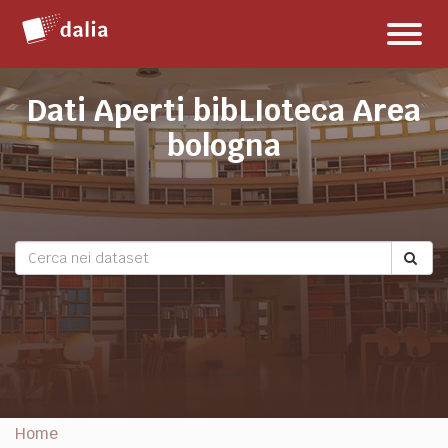
Salta
Toggl
al
naviga
contenuto
Dati Aperti bibLIoteca Area
bologna
Home