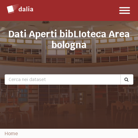
Salta
Toggl
al
naviga
contenuto
Dati Aperti bibLIoteca Area
bologna
Home