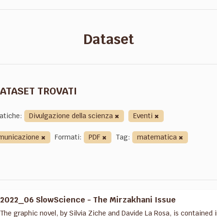
Dataset
DATASET TROVATI
atiche:
Divulgazione della scienza
Eventi
municazione
Formati:
PDF
Tag:
matematica
2022_06 SlowScience - The Mirzakhani Issue
The graphic novel, by Silvia Ziche and Davide La Rosa, is containe