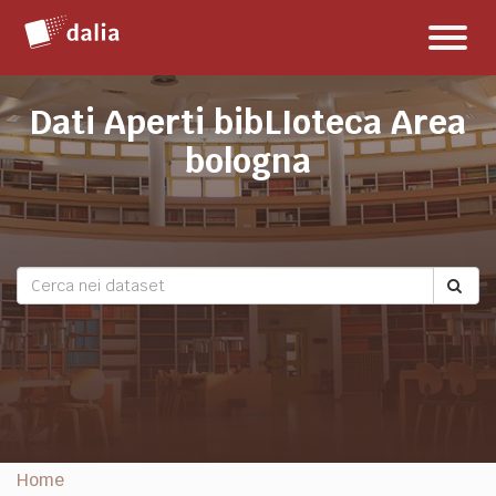
Salta
Toggl
al
naviga
contenuto
Dati Aperti bibLIoteca Area
bologna
Home