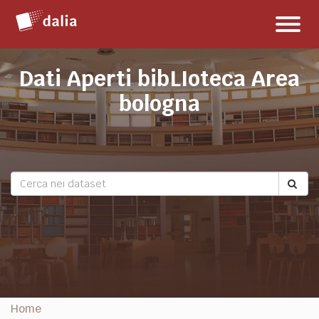
Salta
Toggl
al
naviga
contenuto
Dati Aperti bibLIoteca Area
bologna
Home