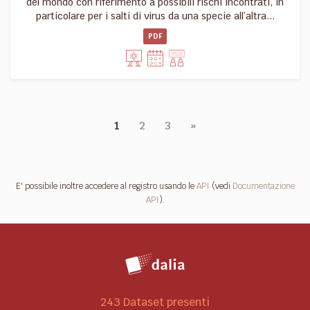
del mondo con riferimento a possibili rischi incontrati, in
particolare per i salti di virus da una specie all’altra...
PDF
1
2
3
»
E' possibile inoltre accedere al registro usando le
API
(vedi
Documentazione
API
).
243 Dataset presenti