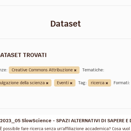
Dataset
DATASET TROVATI
nze:
Creative Commons Attribuzione
Tematiche:
vulgazione della scienza
Eventi
Tag:
ricerca
Formati:
2023_05 SlowScience - SPAZI ALTERNATIVI DI SAPERE E 
È possibile fare ricerca senza un'affiliazione accademica? Cosa vuol