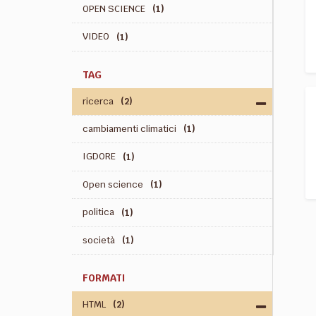
OPEN SCIENCE
(1)
VIDEO
(1)
TAG
ricerca
(2)
cambiamenti climatici
(1)
IGDORE
(1)
Open science
(1)
politica
(1)
società
(1)
FORMATI
HTML
(2)