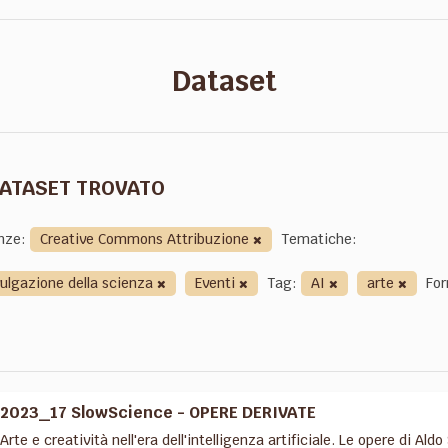
Dataset
DATASET TROVATO
nze:
Creative Commons Attribuzione
Tematiche:
vulgazione della scienza
Eventi
Tag:
AI
arte
For
2023_17 SlowScience - OPERE DERIVATE
Arte e creatività nell'era dell'intelligenza artificiale. Le opere di 