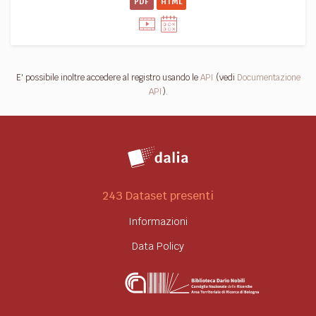
PDF
HTML
E' possibile inoltre accedere al registro usando le
API
(vedi
Documentazione
API
).
243 Dataset presenti
Informazioni
Data Policy