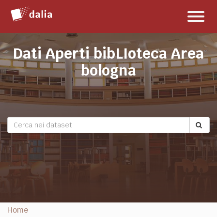
Salta
Toggl
al
naviga
contenuto
Dati Aperti bibLIoteca Area
bologna
Home