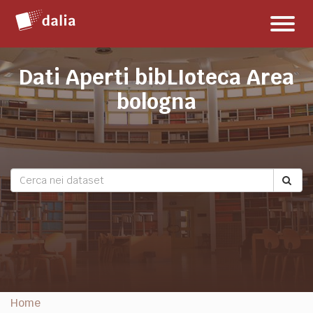
Salta
Toggl
al
naviga
contenuto
Dati Aperti bibLIoteca Area
bologna
Home