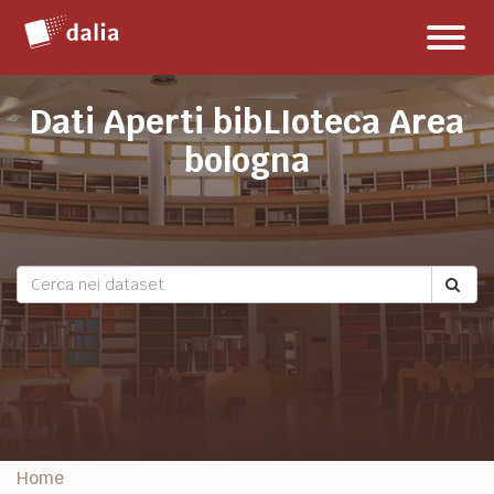
Salta
Toggl
al
naviga
contenuto
Dati Aperti bibLIoteca Area
bologna
Home