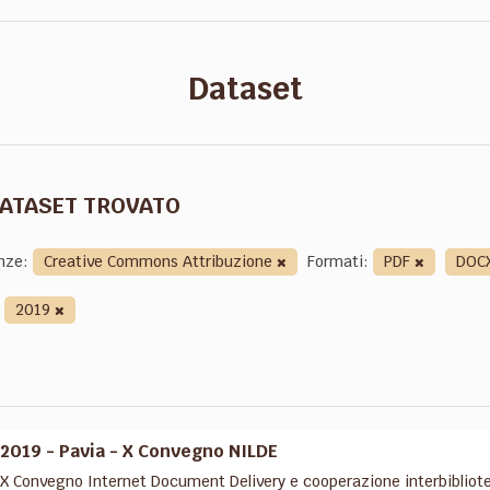
Dataset
DATASET TROVATO
nze:
Creative Commons Attribuzione
Formati:
PDF
DOC
2019
2019 - Pavia - X Convegno NILDE
X Convegno Internet Document Delivery e cooperazione interbibliotecar