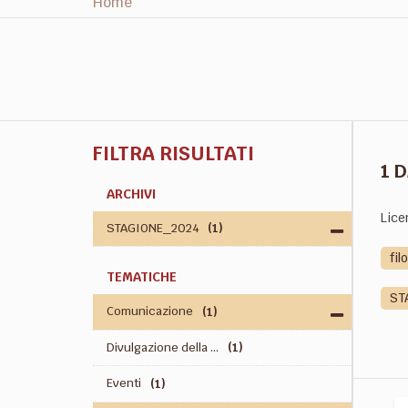
Home
FILTRA RISULTATI
1 
ARCHIVI
Lice
STAGIONE_2024
(1)
fil
TEMATICHE
ST
Comunicazione
(1)
Divulgazione della ...
(1)
Eventi
(1)