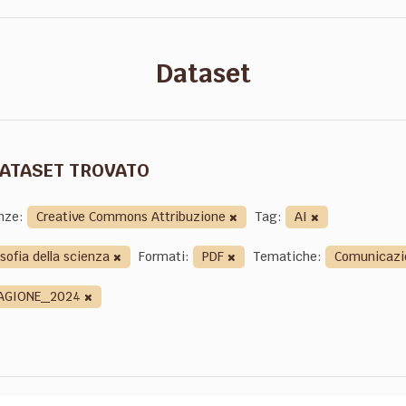
Dataset
DATASET TROVATO
nze:
Creative Commons Attribuzione
Tag:
AI
osofia della scienza
Formati:
PDF
Tematiche:
Comunicaz
AGIONE_2024