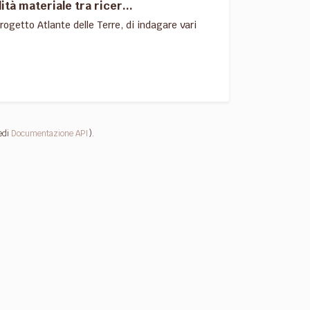
à materiale tra ricer...
ogetto Atlante delle Terre, di indagare vari
edi
Documentazione API
).