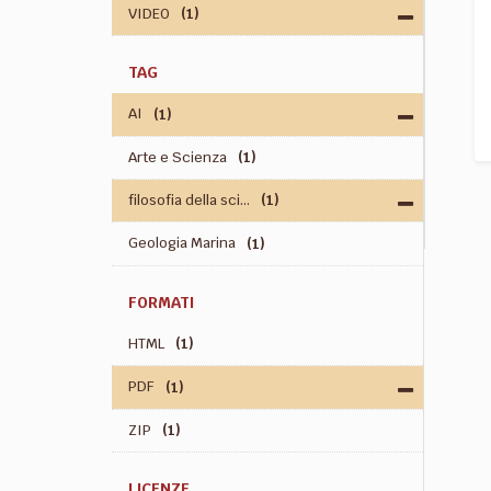
VIDEO
(1)
TAG
AI
(1)
Arte e Scienza
(1)
filosofia della sci...
(1)
Geologia Marina
(1)
FORMATI
HTML
(1)
PDF
(1)
ZIP
(1)
LICENZE