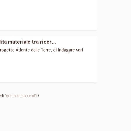
à materiale tra ricer...
ogetto Atlante delle Terre, di indagare vari
edi
Documentazione API
).