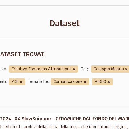
Dataset
DATASET TROVATI
nze:
Creative Commons Attribuzione
Tag:
Geologia Marina
ati:
PDF
Tematiche:
Comunicazione
VIDEO
2024_04 SlowScience - CERAMICHE DAL FONDO DEL MARE:
I sedimenti, archivi della storia della terra, che raccontano l’origine, 