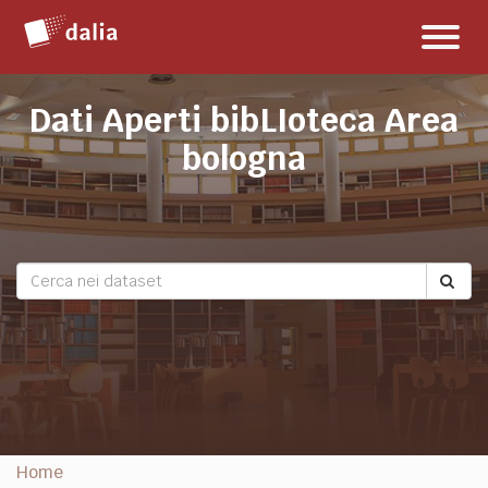
Salta
Toggl
al
naviga
contenuto
Dati Aperti bibLIoteca Area
bologna
Home