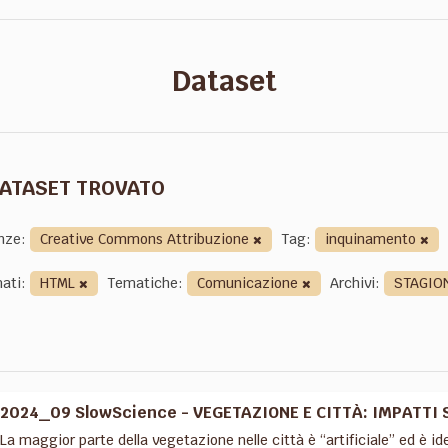
Dataset
DATASET TROVATO
nze:
Creative Commons Attribuzione
Tag:
inquinamento
ati:
HTML
Tematiche:
Comunicazione
Archivi:
STAGIO
2024_09 SlowScience - VEGETAZIONE E CITTÀ: IMPATTI 
La maggior parte della vegetazione nelle città è “artificiale” ed è i