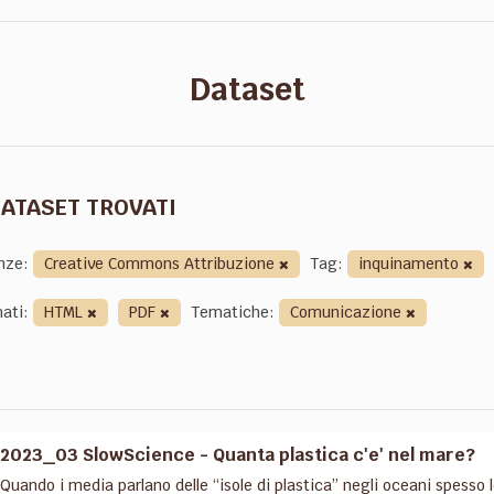
Dataset
DATASET TROVATI
nze:
Creative Commons Attribuzione
Tag:
inquinamento
ati:
HTML
PDF
Tematiche:
Comunicazione
2023_03 SlowScience - Quanta plastica c'e' nel mare?
Quando i media parlano delle “isole di plastica” negli oceani spess