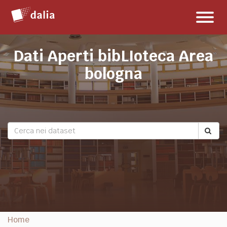
Salta
Toggl
al
naviga
contenuto
Dati Aperti bibLIoteca Area
bologna
Home