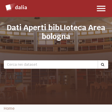
Salta
Toggl
al
naviga
contenuto
Dati Aperti bibLIoteca Area
bologna
Home