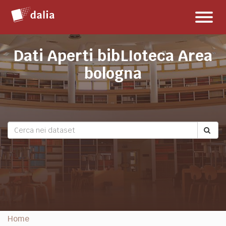
Salta
Toggl
al
naviga
contenuto
Dati Aperti bibLIoteca Area
bologna
Home