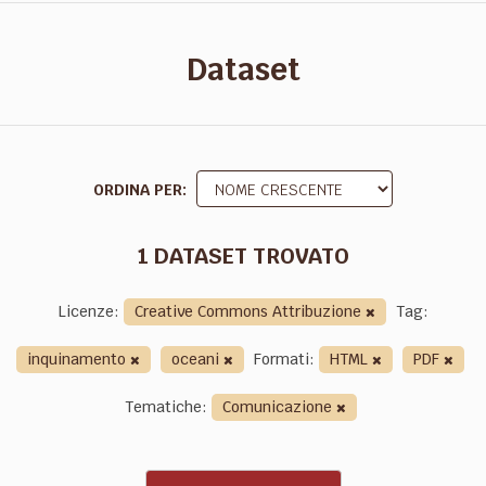
Dataset
ORDINA PER
1 DATASET TROVATO
Licenze:
Creative Commons Attribuzione
Tag:
inquinamento
oceani
Formati:
HTML
PDF
Tematiche:
Comunicazione