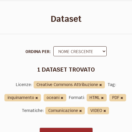
Dataset
ORDINA PER
1 DATASET TROVATO
Licenze:
Creative Commons Attribuzione
Tag:
inquinamento
oceani
Formati:
HTML
PDF
Tematiche:
Comunicazione
VIDEO