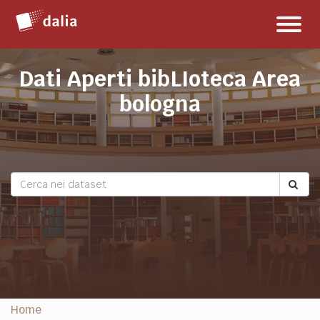
Salta
Toggl
al
naviga
contenuto
Dati Aperti bibLIoteca Area
bologna
Home