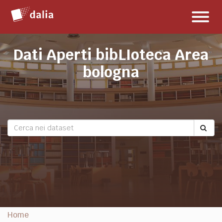
Salta
Toggl
al
naviga
contenuto
Dati Aperti bibLIoteca Area
bologna
Home