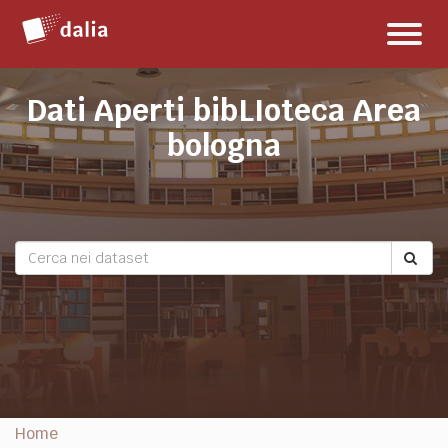
Salta
Toggl
al
naviga
contenuto
Dati Aperti bibLIoteca Area
bologna
Home