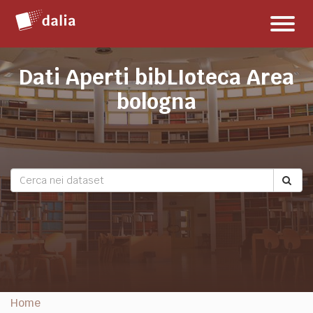
Salta
Toggl
al
naviga
contenuto
Dati Aperti bibLIoteca Area
bologna
Home