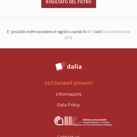
RISULTATO DEL FILTRO
E' possibile inoltre accedere al registro usando le
API
(vedi
Documentazione
API
).
243 Dataset presenti
Informazioni
Data Policy