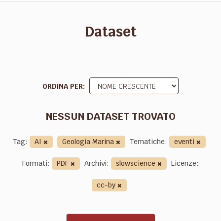
Dataset
ORDINA PER
NESSUN DATASET TROVATO
Tag:
AI
Geologia Marina
Tematiche:
eventi
Formati:
PDF
Archivi:
slowscience
Licenze:
cc-by