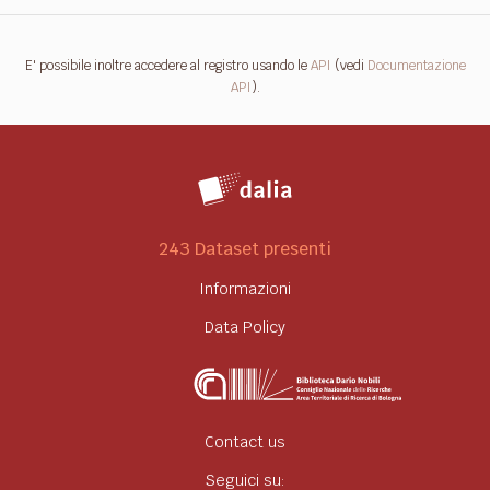
E' possibile inoltre accedere al registro usando le
API
(vedi
Documentazione
API
).
243 Dataset presenti
Informazioni
Data Policy
Contact us
Seguici su: