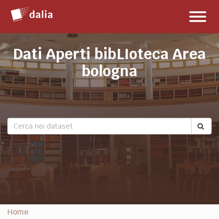
Salta
Toggl
al
naviga
contenuto
Dati Aperti bibLIoteca Area
bologna
Home