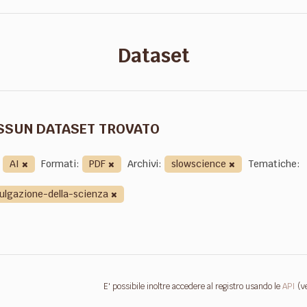
Dataset
SSUN DATASET TROVATO
AI
Formati:
PDF
Archivi:
slowscience
Tematiche:
vulgazione-della-scienza
E' possibile inoltre accedere al registro usando le
API
(v