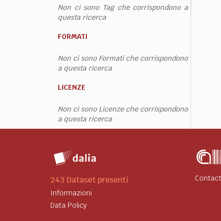
Non ci sono Tag che corrispondono a
questa ricerca
FORMATI
Non ci sono Formati che corrispondono
a questa ricerca
LICENZE
Non ci sono Licenze che corrispondono
a questa ricerca
Contact
243 Dataset presenti
Informazioni
Data Policy