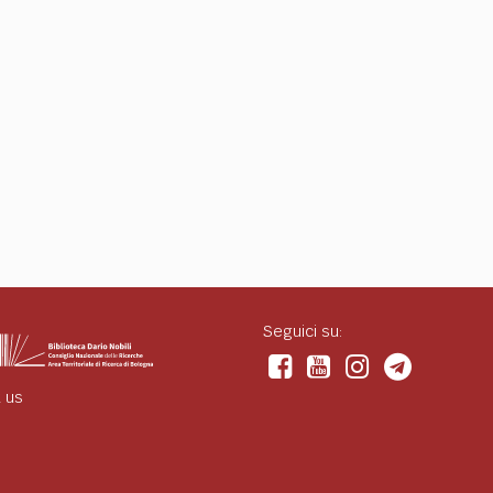
Seguici su:
 us