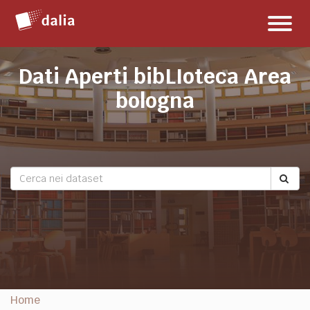
Salta
Toggl
al
naviga
contenuto
Dati Aperti bibLIoteca Area
bologna
Home