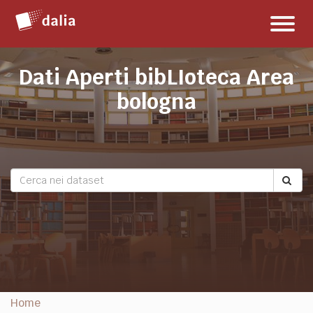
Salta
Toggl
al
naviga
contenuto
Dati Aperti bibLIoteca Area
bologna
Home