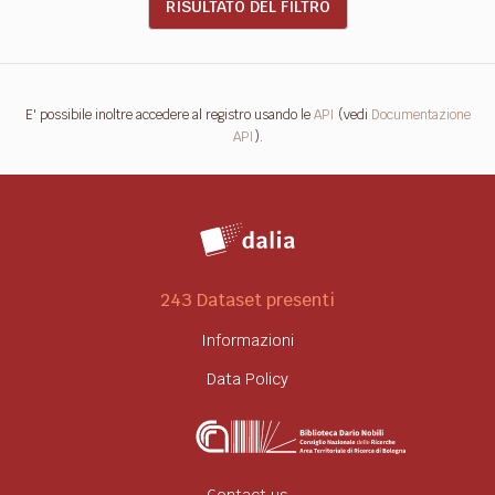
RISULTATO DEL FILTRO
E' possibile inoltre accedere al registro usando le
API
(vedi
Documentazione
API
).
243 Dataset presenti
Informazioni
Data Policy