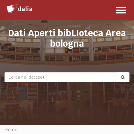
Salta
Toggl
al
naviga
contenuto
Dati Aperti bibLIoteca Area
bologna
Home