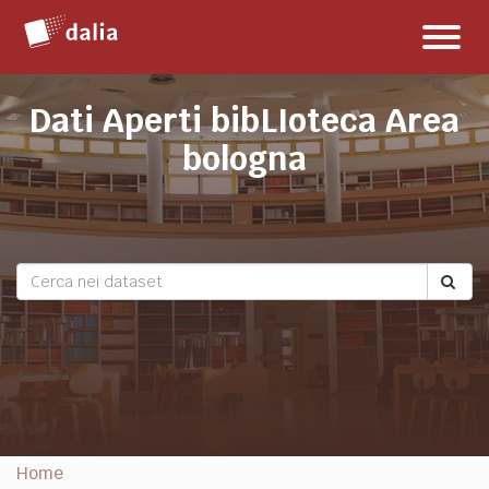
Salta
Toggl
al
naviga
contenuto
Dati Aperti bibLIoteca Area
bologna
Home