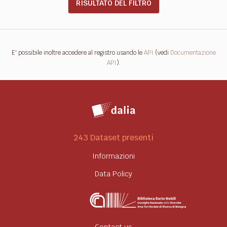
RISULTATO DEL FILTRO
E' possibile inoltre accedere al registro usando le
API
(vedi
Documentazione
API
).
243 Dataset presenti
Informazioni
Data Policy