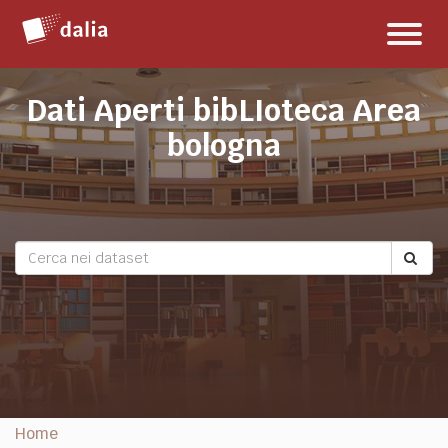
Salta
Toggl
al
naviga
contenuto
Dati Aperti bibLIoteca Area
bologna
Home