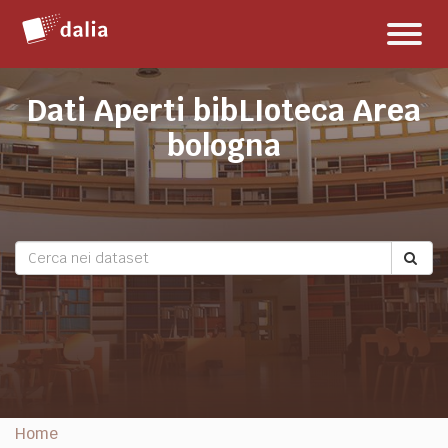
Salta
Toggl
al
naviga
contenuto
Dati Aperti bibLIoteca Area
bologna
Home