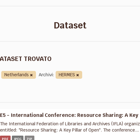
Dataset
DATASET TROVATO
Netherlands
Archivi:
HERMES
E5 - International Conference: Resource Sharing: A Key 
The International Federation of Libraries and Archives (IFLA) organ
entitled: "Resource Sharing: A Key Pillar of Open". The conference...
PDF
JPEG
ZIP