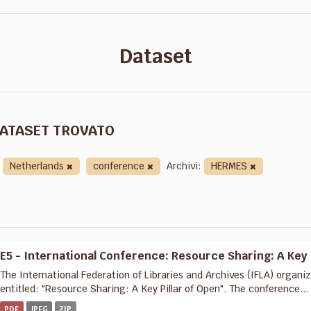
Dataset
DATASET TROVATO
Netherlands
conference
Archivi:
HERMES
E5 - International Conference: Resource Sharing: A Key 
The International Federation of Libraries and Archives (IFLA) organ
entitled: "Resource Sharing: A Key Pillar of Open". The conference...
PDF
JPEG
ZIP