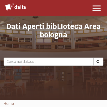
Salta
Toggl
al
naviga
contenuto
Dati Aperti bibLIoteca Area
bologna
Home