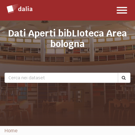
Salta
Toggl
al
naviga
contenuto
Dati Aperti bibLIoteca Area
bologna
Home