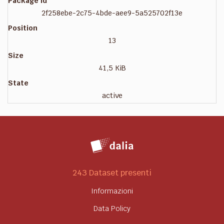
Package id
2f258ebe-2c75-4bde-aee9-5a525702f13e
Position
13
Size
41,5 KiB
State
active
243 Dataset presenti
Informazioni
Data Policy