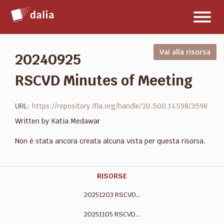
Salta
Toggl
al
naviga
contenuto
Vai alla risorsa
20240925
RSCVD Minutes of Meeting
URL:
https://repository.ifla.org/handle/20.500.14598/3598
Written by Katia Medawar
Non è stata ancora creata alcuna vista per questa risorsa.
RISORSE
20251203 RSCVD...
20251105 RSCVD...