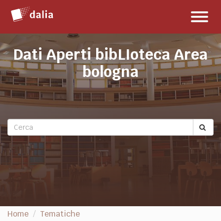
Salta
Toggl
al
naviga
contenuto
Dati Aperti bibLIoteca Area
bologna
Home
Tematiche