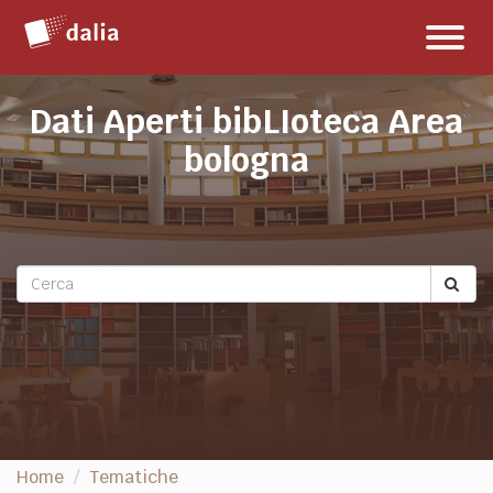
Salta
Toggl
al
naviga
contenuto
Dati Aperti bibLIoteca Area
bologna
Home
Tematiche