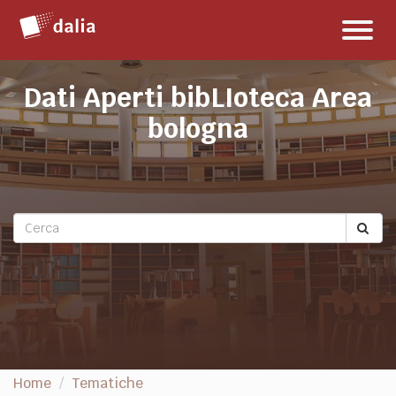
Salta
Toggl
al
naviga
contenuto
Dati Aperti bibLIoteca Area
bologna
Home
Tematiche