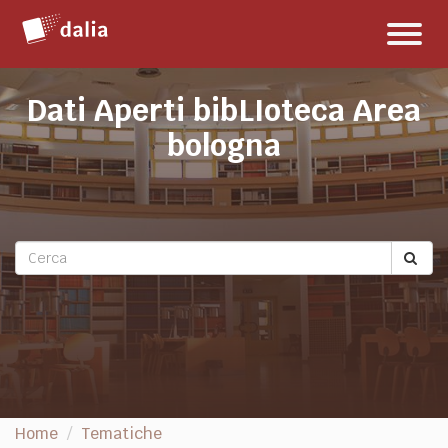
Salta
Toggl
al
naviga
contenuto
Dati Aperti bibLIoteca Area
bologna
Home
Tematiche