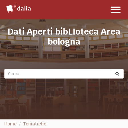
Salta
Toggl
al
naviga
contenuto
Dati Aperti bibLIoteca Area
bologna
Home
Tematiche