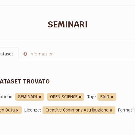
SEMINARI
ataset
Informazioni
DATASET TROVATO
atiche:
SEMINARI
OPEN SCIENCE
Tag:
FAIR
en Data
Licenze:
Creative Commons Attribuzione
Formati: