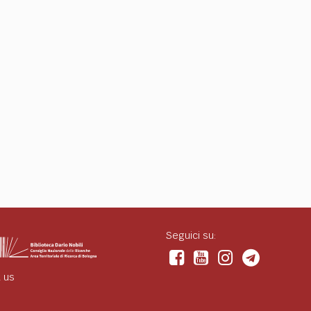
Seguici su:
 us