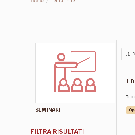
Home
Tematiche
D
1 
Tem
SEMINARI
Op
FILTRA RISULTATI