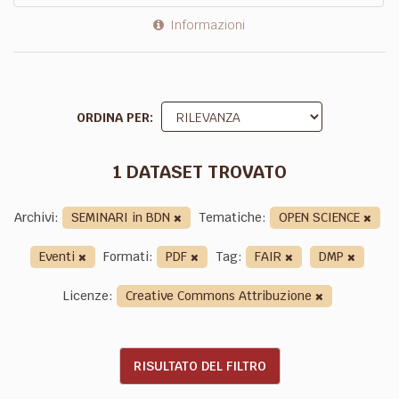
Informazioni
ORDINA PER
1 DATASET TROVATO
Archivi:
SEMINARI in BDN
Tematiche:
OPEN SCIENCE
Eventi
Formati:
PDF
Tag:
FAIR
DMP
Licenze:
Creative Commons Attribuzione
RISULTATO DEL FILTRO