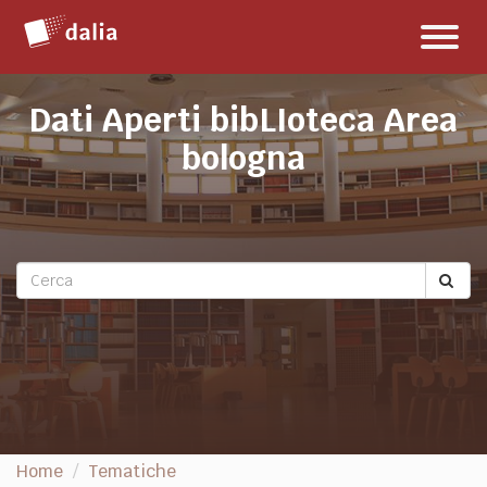
Salta
Toggl
al
naviga
contenuto
Dati Aperti bibLIoteca Area
bologna
Home
Tematiche