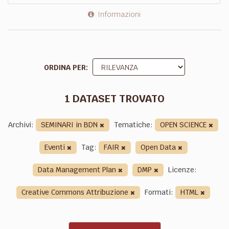
Informazioni
ORDINA PER
1 DATASET TROVATO
Archivi:
SEMINARI in BDN
Tematiche:
OPEN SCIENCE
Eventi
Tag:
FAIR
Open Data
Data Management Plan
DMP
Licenze:
Creative Commons Attribuzione
Formati:
HTML