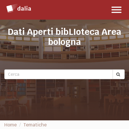
Salta
Toggl
al
naviga
contenuto
Dati Aperti bibLIoteca Area
bologna
Home
Tematiche