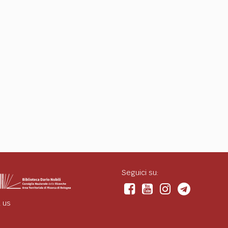
Seguici su:
 us