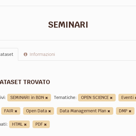
SEMINARI
ataset
Informazioni
DATASET TROVATO
ivi:
SEMINARI in BDN
Tematiche:
OPEN SCIENCE
Eventi
FAIR
Open Data
Data Management Plan
DMP
ati:
HTML
PDF