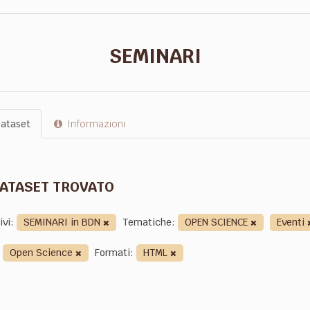
SEMINARI
ataset
Informazioni
DATASET TROVATO
ivi:
SEMINARI in BDN
Tematiche:
OPEN SCIENCE
Eventi
Open Science
Formati:
HTML