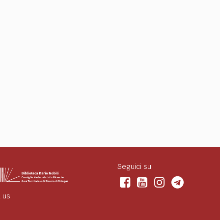
Seguici su:
 us