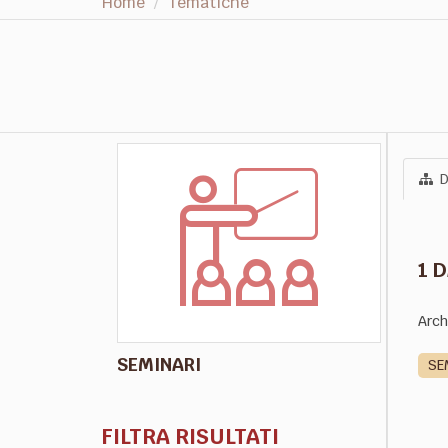
Home
Tematiche
D
1 
Arch
SEMINARI
SE
FILTRA RISULTATI