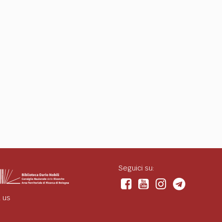
Seguici su:
 us