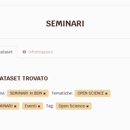
SEMINARI
ataset
Informazioni
DATASET TROVATO
ivi:
SEMINARI in BDN
Tematiche:
OPEN SCIENCE
MINARI
Eventi
Tag:
Open Science