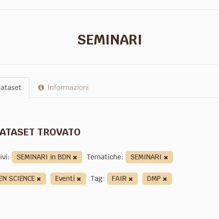
SEMINARI
ataset
Informazioni
DATASET TROVATO
ivi:
SEMINARI in BDN
Tematiche:
SEMINARI
EN SCIENCE
Eventi
Tag:
FAIR
DMP