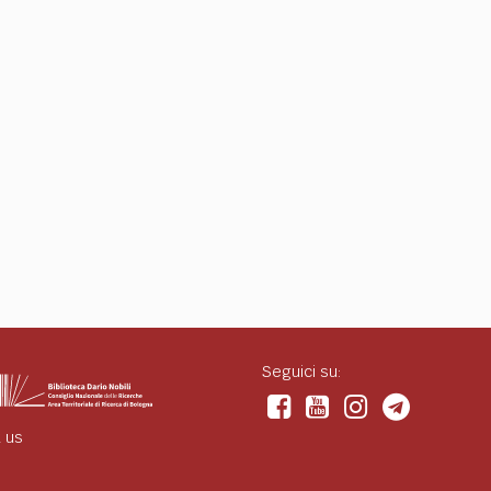
Seguici su:
 us