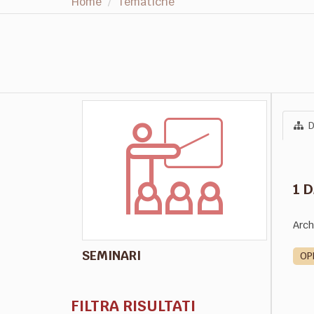
Home
Tematiche
D
1 
Arch
SEMINARI
OP
FILTRA RISULTATI