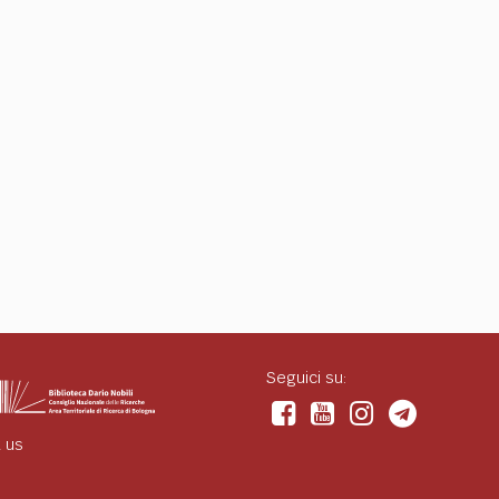
Seguici su:
 us