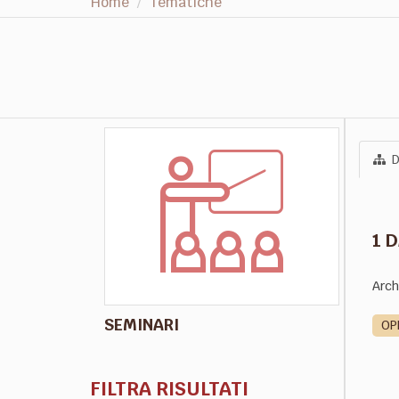
Home
Tematiche
D
1 
Arch
SEMINARI
OP
FILTRA RISULTATI