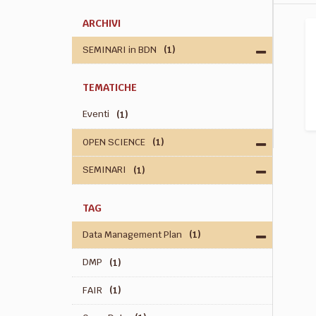
ARCHIVI
SEMINARI in BDN
(1)
TEMATICHE
Eventi
(1)
OPEN SCIENCE
(1)
SEMINARI
(1)
TAG
Data Management Plan
(1)
DMP
(1)
FAIR
(1)