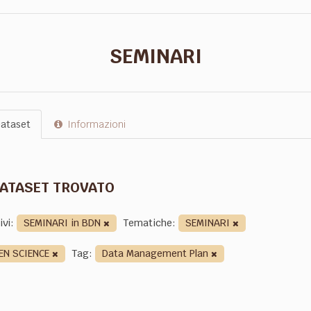
SEMINARI
ataset
Informazioni
DATASET TROVATO
ivi:
SEMINARI in BDN
Tematiche:
SEMINARI
EN SCIENCE
Tag:
Data Management Plan